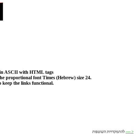
 plain ASCII with HTML tags
the proportional font Times (Hebrew) size 24.
 keep the links functional.
---- >
תופטושה תויודקמתהל