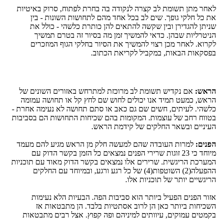
תויטיאב קורס ,חותפל תרחב הב הדוקנל הרצק בל תמושת ןתמ רחאל
ןיב - תונושה תושוחתל םהמ דחא לכב בל םיש .ךפוג יקלח לכ תא
תא ללוכ - יהשלכ תרתוכ ןהל םיאתהל השקש ןיבו ןרידגהל ןתינש
ךישמת םרטב הז רויסב המ ןמז ךישמהל יאדכ .ןהבש תוילרטינה
םירכזומה ףוגה יקלחב רויסה תא ךישמהל יוצר ןכמ רחאל .אורקל
.בותכה תאירקל ליבקמב ,תואבה תואקספב
:שארה
לש םינושה םירוזאב שחרתמל תזכורמ בל תמושת שידקנ םא
המומע השוחת וא לק ץחל םש שוחל םילוכי ונא דימת טעמכ ,שארה
- תרחא המיענ אל השוחת םתס וא באכ םג םש םישח ,םיתיעל .יהשלכ
תוביבסב םה תושוחתה תוחיכש םהב תומוקמה .תומצוע לש בחר חווטב
.שארה תמדיק לש םיקלחה ראשבו םייניעה
:םינפה
דמעמ םהל עיגמ שארה ןמ קלח השעמל םהש הדבועה תורמל
םע קודה רשקב ןמזה לכ םיאצמנ םינפה ירירש תוגוז 23 יכ דחוימ
תוינכות םע דואמ קודה רשקב םיאצמנ ולא םירירש .תישגירה תכרעמה
םיקלחה םע דחוימבו ,עגרו עגר לכ לש (4)תופטושה (2)הלעפהה
.ולא תוינכות לש רתוי םיישגירה
תומיענ אלה תויעבה .הפה תוביבס אוה רתויב ליעפה םינפה רוזא
זא תואטבתמ ןה .דבלב תויטתסא בורל ןה ןאכ רתויב תוחיכשה
תואטבתמ םיבר לצא .ץופק הפו םהינימל םיתוויע ,םיקומע םיטמקב