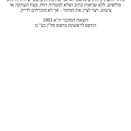
וא הקתעה תעב .חוור תורטמל אלשו ביתכ תואיגש אלל ,םיפוליס
.קיידל םיחרכומ אל ךא - רוקמה תא ןייצל יוצר ,טוטיצ
1993 א"ת רבחמה תאצוה
מ "עב ן"למ סופדב הנושארל ספדוה