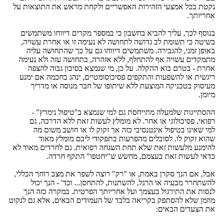
לע תואצותה תא שארמ תחקלו םיירשפאה תוריהזה יעצמא לכב תטקנ
.ךתוירחא
םישמתשמ וחוויד םירקמ רפסמב יכ ןובשחב איבהל ךילע ,ךכל ףסונב
,היושע תרחא וא וז המיענ אל השוחתל השודג בל תמושת יכ הטישב
הילע השוחתהש ךכ לע םג וחוויד םישמתשמ .הריבגהל ,ינמז ןפואב
המיענ אלו הזע השוחתב ,הרהזא אלל ,ףלחתהל ףא היושע םידקמתמ
הפצהל הובג ןוכיסב אצמנש ימ ,ןכ לע .הלקהה אוב םרטב - תרחא
ענמי םא המכחב גהני ,םייטמוסוכיספ םיפקתהו תועפשהל וא תישגיר
ךירדמ וא הסונמ רבח לש ופותיש אלל תעצומה הקינכטב קוסיעמ
.ןמוימ
- "ץרמינ לופיט"ב אצמנש ימל םג תסחייתמ הלעמלש תוגייתסהה
םג ,הכרדה אלל תאז תושעל ץלמומ אל .רחא וא יגולוכיספ ,יאופר
המ םושמ בשוח וא ול קוקז ךא הזכ יביסנטניא לופיטב וניאש ימל
דואמ ץלמומ םביל ידוקפתב תוערפהמ םילבוסל .ול קוקז אוהש
אל דואמ םידרחל םג .תיאופר החגשה תחת אלש תאז תושעלמ ענמיהל
.הדרח ףקתה "ופטחי"ש ששחמ ,םמצעב תאז תושעל יאדכ
,יללכה ךחור בצמ תא רפשל הצור "קר" וא ,תמאב ןרקס ךנה םא ,לבא
לוכי ךנה - 'דכו ...ןסחתהל ,תונתשהל ,לגרה וא היעבמ ררחתשהל
ךנה הזכ הרקמב .תיטרפה ךתוירחא לעו ךמצעב לוגריתה תא תוסנל
טוקנל םג אלא ,םיאבה םידומעה לש דבלב האירקב קפתסהל אלש ןמזומ
:םיאבה םידעצה תא