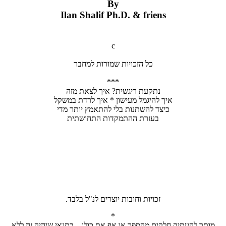
By
Ilan Shalif Ph.D. & friens
c
רבחמל תורומש תויוכזה לכ
***
הזמ תאצל ךיא ?תישגיר תעקתנ
לקשמב תדרל ךיא * ןושיעמ למגיהל ךיא
ידמ רתוי ץמאתהל ילב תונתשהל דציכ
תיתשוחתה תודקמתהה תרזעב
.דבלב ל"נל םירצוי תובוחו תויוכז
*
אלל הז היהיש יאנתב ...ולוכ תא ףא וא רפסהמ םיקלח קיתעהל רתומ