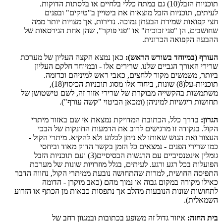
.תוקודה תותסלב וא םייחלב יללכ חתמב םג (10)לבזה תוינכות
םינפבו "םיקיט"ב ןייוטיב תא תואצומ לבזה תוינכות ,םיתיעל
הממ רתוי תויוצמ ךא ,תורידנ .הכומנ ןתעבה תדימש תואופק יצח
לש תואסריגה תחא ןהש ,"רקופ ינפ" וא "תיכוכז ינפ" ןה ,םיבשוחש
.תינורכה האופקה העבהה
:(שארה שרושב דחוימב) ףרועה
תכרעמ לש ןוילעה הצקה אצמנ ןאכ
ןוילעה םקלח דחוימבו - ולא םירירש .ונלש םייבגה ךרואה ירירש
.המודכו םהינימל שאר יבאכ ,םיצחלל רוקמ םישמשמ ,רתויב
,(18)יוסיכה תוינכות גוסמ ולא דוחיב ,תונוש (8)לע-תוינכות
לש ןשוטשיט םשל ,הז רוזא ירירש לש תרקובמ היישקהב תושמתשמ
.("ףרוע השק" יוטיבה ןאכמו) ןהינימל תוישגיר תושוחת
:ןורגה
ירתימ רוזאב םש יא תאצמנ תקיודמה תבותכה ,ללכ ךרדב
יכבה לש תוקנוחה תועמדה תא בורל םישיגרמ וז הדוקנב .לוקה
- לוקה ירתימ .איקהל אלו עולבל ןתינ אל ותואש שוגה תאו רוצעה
יסחיבו דואמ קודה רשקב ןמזה לכ םיאצמנ - םינפה ירירש ומכ
לבזה תוינכות םעו (3)םייסיסבה תושגרה םע םייביסנטניא ןילמוג
תכרעמ לש תונוש תויורזומ ללגב ,םיתיעל .עגרו עגר לכב תולעופה
רבדה הווחנ ,לוקה ירתיממ תעבונ השוחתהש תורמל ,תישוחה הסיפתה
המודה - ןרקומ באכ) םהמ ךומנ וא הובג םוקמב הרוקמ וליאכ
עורזה וא ףתכה ןמ תואבכ תוספתנ ךא בלהמ תועבונה תונוש תושוחתל
.(תילאמשה
:הזחה תיב
לש בחר ןווגמבו תובותכב עפושמ הז לודג רוזיא