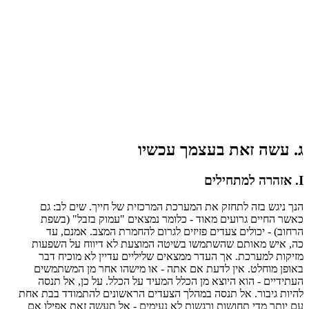
וישכע ךמצעב תאז השע .ג
םיליחתמל הרהזא .I
םג :בל םיש .ךייח לש תיזכרמה תכרעמה תא קזחתל הזב שגינ ךנה
תפשב) "לבזב קומע" םיאצמנ רמולכ - דואמ םיעורג םייחה רשאכ
דע ,םנמא .בצמה תרמחהל םורגל םיזיזפ םידעצ םילוכי - (בוחרה
תועפשה לע חוויד אל תעצומה הטישב ושמתשהש םתואמ שיא ,הכ
רבד חיכומ אל ןיידע םיילילש םיאצממ רדעה ךא .תכרעמל תוקיזמ
םישמתשמה ןמ רחא והשימ וא - התא םא תעדל ןיא .טלחומ ןפואב
הסנת לא ,ןכ לע .ללכה לע דיעמה ללכה ןמ אצויה אוה - םיידיתעה
תחא תבב דדומתהל םינושארה םידעצה ךלהמב הסנת לא .רוביג תויהל
םא וליפא תאז השעת לא - םימיענ אל תושגרו תושוחת ידמ רתוי םע