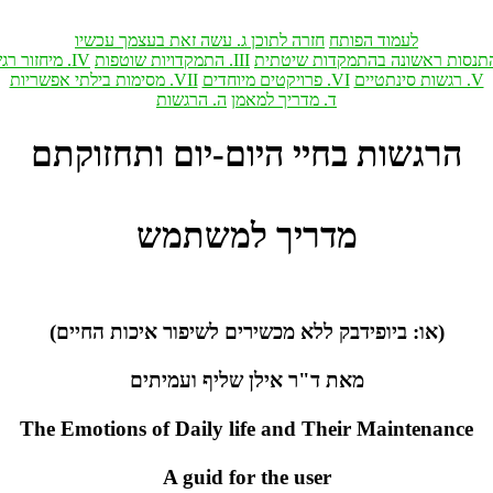
חתופה דומעל
ןכותל הרזח
וישכע ךמצעב תאז השע .ג
יש תודקמתהב הנושאר תוסנתה .II
תופטוש תויודקמתה .III
תושגר רוזחימ 
םייטתניס תושגר .V
םידחוימ םיטקיורפ .VI
תוירשפא יתליב תומיסמ .VII
ןמאמל ךירדמ .ד
תושגרה .ה
םתקוזחתו םוי-םויה ייחב תושגרה
שמתשמל ךירדמ
(םייחה תוכיא רופישל םירישכמ אלל קבדיפויב :וא)
םיתימעו ףילש ןליא ר"ד תאמ
The Emotions of Daily life and Their Maintenance
A guid for the user