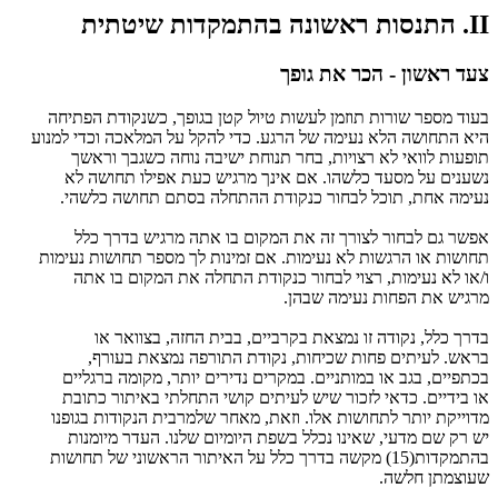
תיתטיש תודקמתהב הנושאר תוסנתה .II
ךפוג תא רכה - ןושאר דעצ
החיתפה תדוקנשכ ,ךפוגב ןטק לויט תושעל ןמזות תורוש רפסמ דועב
עונמל ידכו הכאלמה לע לקהל ידכ .עגרה לש המיענ אלה השוחתה איה
ךשארו ךבגשכ החונ הבישי תחונת רחב ,תויוצר אל יאוול תועפות
אל השוחת וליפא תעכ שיגרמ ךניא םא .והשלכ דעסמ לע םינעשנ
.יהשלכ השוחת םתסב הלחתהה תדוקנכ רוחבל לכות ,תחא המיענ
ללכ ךרדב שיגרמ התא וב םוקמה תא הז ךרוצל רוחבל םג רשפא
תומיענ תושוחת רפסמ ךל תונימז םא .תומיענ אל תושגרה וא תושוחת
התא וב םוקמה תא הלחתה תדוקנכ רוחבל יוצר ,תומיענ אל וא/ו
.ןהבש המיענ תוחפה תא שיגרמ
וא ראווצב ,הזחה תיבב ,םייברקב תאצמנ וז הדוקנ ,ללכ ךרדב
,ףרועב תאצמנ הפרותה תדוקנ ,תוחיכש תוחפ םיתיעל .שארב
םיילגרב המוקמ ,רתוי םירידנ םירקמב .םיינתומב וא בגב ,םייפתכב
תבותכ רותיאב יתלחתה ישוק םיתיעל שיש רוכזל יאדכ .םיידיב וא
ונפוגב תודוקנה תיברמלש רחאמ ,תאזו .ולא תושוחתל רתוי תקייודמ
תונמוימ רדעה .ונלש םוימויה תפשב ללכנ וניאש ,יעדמ םש קר שי
תושוחת לש ינושארה רותיאה לע ללכ ךרדב השקמ (15)תודקמתהב
.השלח ןתמצועש