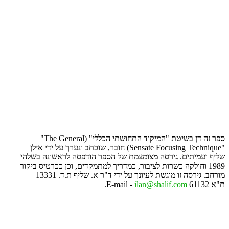
"The General) "יללכה יתשוחתה דוקימה" תטישב ןד הז רפס
ןליא ידי לע ךרענו בתכוש ,רבוח (Sensate Focusing Technique"
יהלשב הנושארל הספדוה רפסה לש תמצמוצמ הסריג .םיתימעו ףילש
רוקיב סיטרככ ןכו ,םידקמתמל ךירדמכ ,רוביצל תורשכ הקלוחו 1989
13331 .ד.ת ףילש .א ר"ד ידי לע ךנויעל תשגומ וז הסריג .בחרומ
61132 א"ת
ilan@shalif.com
.E-mail -