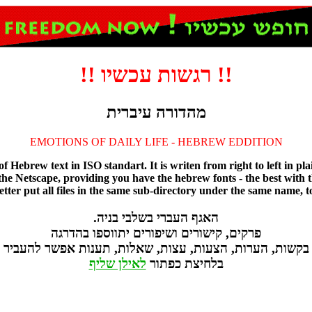
!! וישכע תושגר !!
תירביע הרודהמ
EMOTIONS OF DAILY LIFE - HEBREW EDDITION
 of Hebrew text in ISO standart. It is writen from right to left in
he Netscape, providing you have the hebrew fonts - the best with 
ter put all files in the same sub-directory under the same name, to
.הינב יבלשב ירבעה ףגאה
הגרדהב ופסוותי םירופישו םירושיק ,םיקרפ
ריבעהל רשפא תונעת ,תולאש ,תוצע ,תועצה ,תורעה ,תושקב
רותפכ תציחלב
ףילש ןליאל